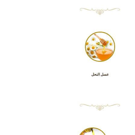
عسل النحل