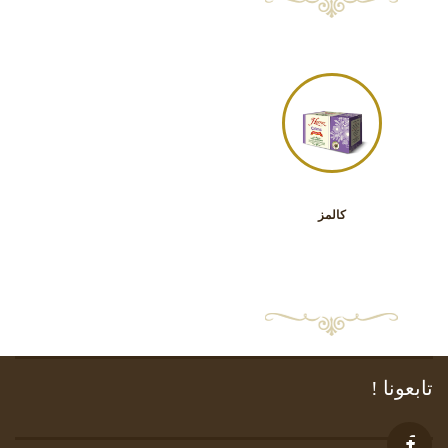
كالمز
تابعونا !