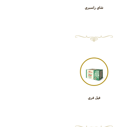
شاي راسبري
فيل فري