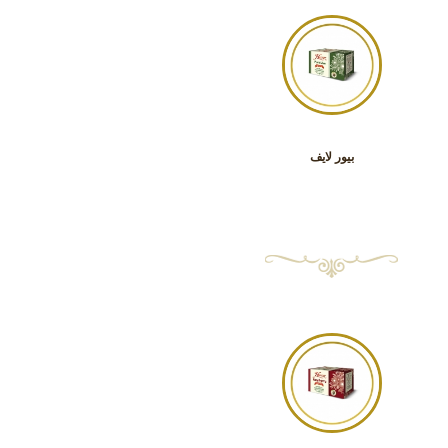
بيور لايف